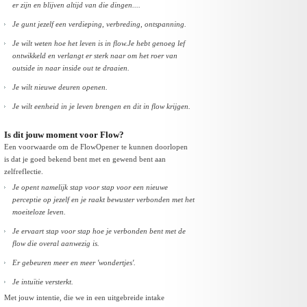
er zijn en blijven altijd van die dingen....
Je gunt jezelf een verdieping, verbreding, ontspanning.
Je wilt weten hoe het leven is in flow.
Je hebt genoeg lef
ontwikkeld en verlangt er sterk naar om het roer van
outside in naar inside out te draaien.
Je wilt nieuwe deuren openen.
Je wilt eenheid in je leven brengen en dit in flow krijgen.
Is dit jouw moment voor Flow?
Een voorwaarde om de FlowOpener te kunnen doorlopen
is dat je goed bekend bent met en gewend bent aan
zelfreflectie.
Je opent namelijk stap voor stap voor een nieuwe
perceptie
op jezelf en je raakt bewuster verbonden met het
moeiteloze leven.
Je ervaart stap voor stap hoe je verbonden bent met de
flow die overal aanwezig is.
Er gebeuren meer en meer 'wondertjes'.
Je intuïtie versterkt.
Met jouw intentie, die we in een uitgebreide intake