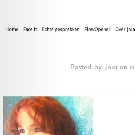
Home
Face it
Echte gesprekken
FlowOpener
Over Joia
Posted by
Joia
on au